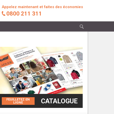
Appelez maintenant et faites des économies
0800 211 311
CATALOGUE
FEUILLETEZ EN
LIGNE